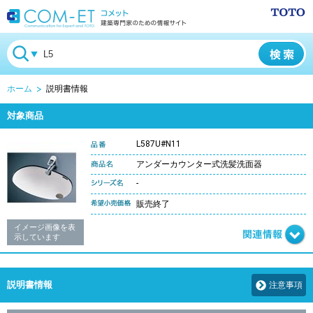
ホーム
説明書情報
対象商品
L587U#N11
アンダーカウンター式洗髪洗面器
-
販売終了
イメージ画像を表
示しています
説明書情報
注意事項