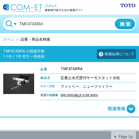
ホーム
品番・商品名検索
TMF47ARRA の検索件数
検索結果について
1-1件 / 1件 前方一致検索
TMF47ARRA
定量止水式壁付サーモスタット水栓
ファミリー、ニューファミリー
\99,000(税込\108,900)