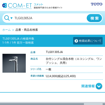
ホーム
品番・商品名検索
TLG01305JA の検索件数
検索結果について
1-1件 / 1件 前方一致検索
TLG01305JA
台付シングル混合水栓（エコシングル、ワン
プッシュ、共用）
一般
\114,000(税込\125,400)