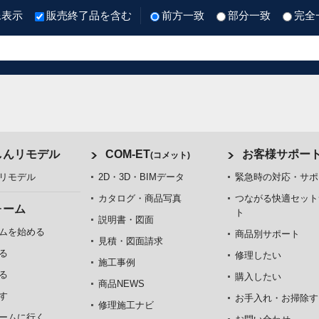
像表示
販売終了品を含む
前方一致
部分一致
完全
しんリモデル
COM-ET
お客様サポー
(コメット)
リモデル
2D・3D・BIMデータ
緊急時の対応・サポ
カタログ・商品写真
つながる快適セット
ォーム
ト
説明書・図面
ムを始める
商品別サポート
見積・図面請求
る
修理したい
施工事例
る
購入したい
商品NEWS
す
お手入れ・お掃除す
修理施工ナビ
ームに行く