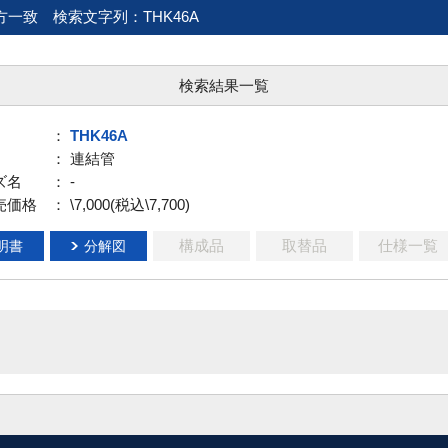
方一致
検索文字列：THK46A
検索結果一覧
：
THK46A
： 連結管
ズ名
： -
売価格
： \7,000(税込\7,700)
構成品
取替品
仕様一覧
明書
分解図