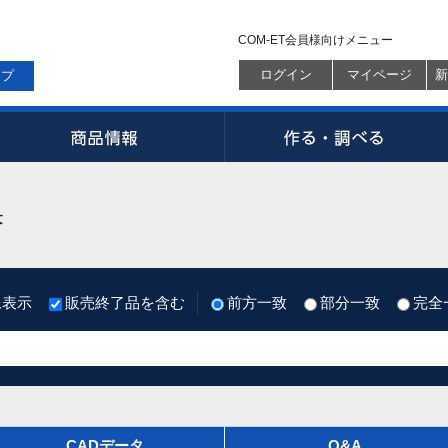
COM-ET会員様向けメニュー
ログイン
マイページ
新
ップ
果
像表示
販売終了品を含む
前方一致
部分一致
完全
CADデータ
Q&A