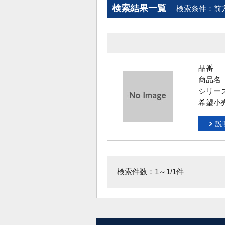
検索結果一覧
検索条件：前
品番
商品名
シリー
希望小
説
検索件数：1～1/1件