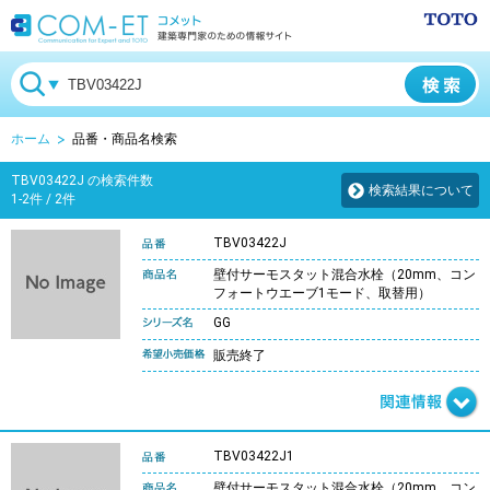
ホーム
品番・商品名検索
TBV03422J の検索件数
検索結果について
1-2件 / 2件
TBV03422J
壁付サーモスタット混合水栓（20mm、コン
フォートウエーブ1モード、取替用）
GG
販売終了
TBV03422J1
壁付サーモスタット混合水栓（20mm、コン