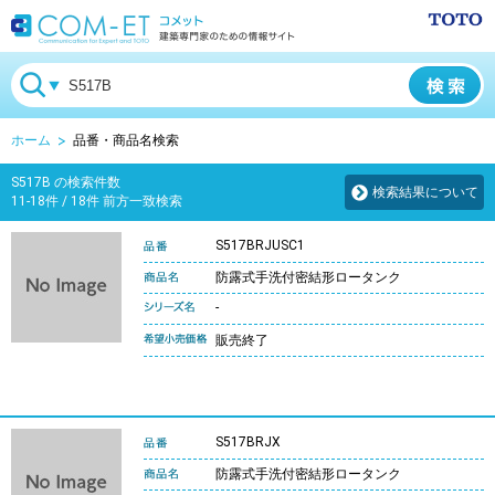
ホーム
品番・商品名検索
S517B の検索件数
検索結果について
11-18件 / 18件 前方一致検索
S517BRJUSC1
防露式手洗付密結形ロータンク
-
販売終了
S517BRJX
防露式手洗付密結形ロータンク