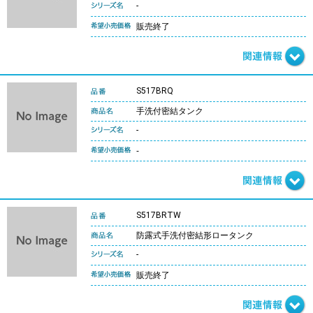
-
販売終了
S517BRQ
手洗付密結タンク
-
-
S517BRTW
防露式手洗付密結形ロータンク
-
販売終了