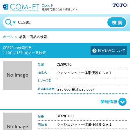
ホーム
品番・商品名検索
CES9C の検索件数
検索結果について
1-10件 / 15件 前方一致検索
CES9C10
ウォシュレット一体形便器ＧＧＡ１
-
\296,000(税込\325,600)
CES9C10H
ウォシュレット一体形便器ＧＧＡ１