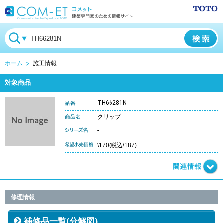
ホーム
施工情報
対象商品
TH66281N
クリップ
-
\170(税込\187)
修理情報
補修品一覧(分解図)