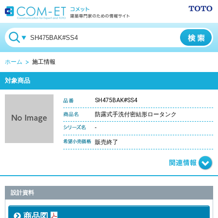
ホーム
施工情報
対象商品
SH475BAK#SS4
防露式手洗付密結形ロータンク
-
販売終了
設計資料
商品図