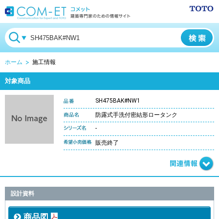
ホーム
施工情報
対象商品
SH475BAK#NW1
防露式手洗付密結形ロータンク
-
販売終了
設計資料
商品図