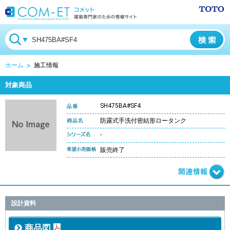
ホーム
施工情報
対象商品
SH475BA#SF4
防露式手洗付密結形ロータンク
-
販売終了
設計資料
商品図