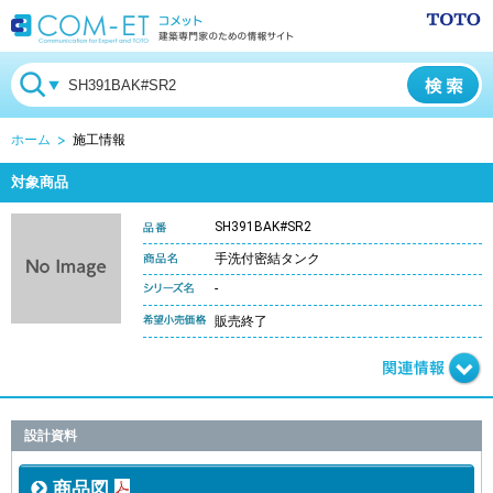
ホーム
施工情報
対象商品
SH391BAK#SR2
手洗付密結タンク
-
販売終了
設計資料
商品図