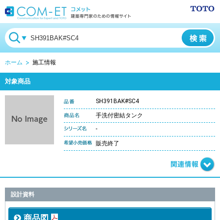
ホーム
施工情報
対象商品
SH391BAK#SC4
手洗付密結タンク
-
販売終了
設計資料
商品図