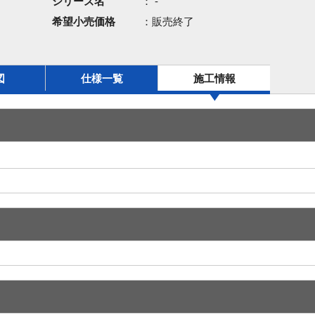
シリーズ名
： -
希望小売価格
：販売終了
図
仕様一覧
施工情報