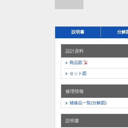
説明書
分解
設計資料
商品図
セット図
修理情報
補修品一覧(分解図)
説明書