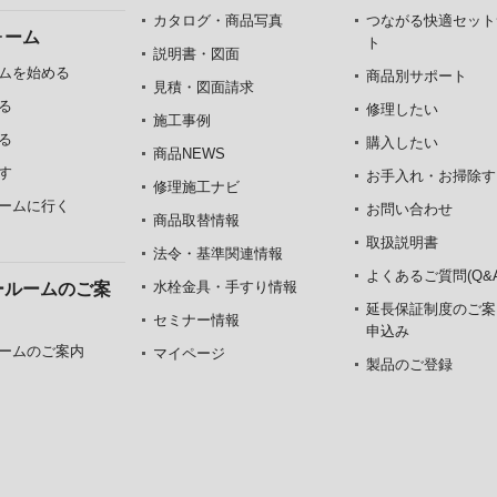
カタログ・商品写真
つながる快適セット
ォーム
ト
説明書・図面
ムを始める
商品別サポート
見積・図面請求
る
修理したい
施工事例
る
購入したい
商品NEWS
す
お手入れ・お掃除す
修理施工ナビ
ームに行く
お問い合わせ
商品取替情報
取扱説明書
法令・基準関連情報
よくあるご質問(Q&A
水栓金具・手すり情報
ールームのご案
延長保証制度のご案
セミナー情報
申込み
ームのご案内
マイページ
製品のご登録