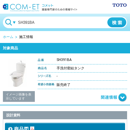
ホーム
施工情報
対象商品
SH391BA
手洗付密結タンク
-
販売終了
イメージ画像を表
示しています
設計資料
商品図