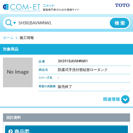
ホーム
施工情報
対象商品
SH391BAVM#NW1
防露式手洗付密結形ロータンク
-
販売終了
設計資料
商品図