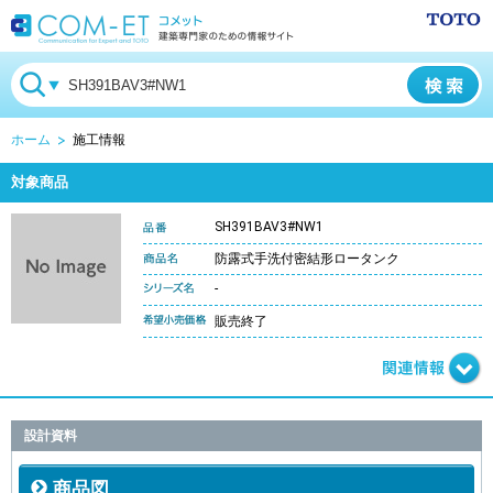
ホーム
施工情報
対象商品
SH391BAV3#NW1
防露式手洗付密結形ロータンク
-
販売終了
設計資料
商品図