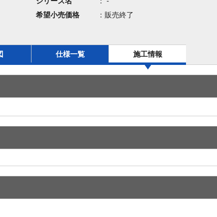
シリーズ名
： -
希望小売価格
：販売終了
図
仕様一覧
施工情報