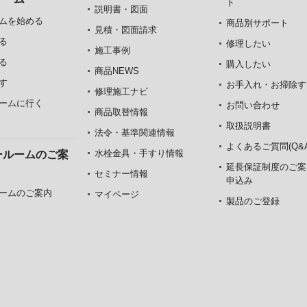
ト
説明書・図面
ムを始める
商品別サポート
見積・図面請求
る
修理したい
施工事例
る
購入したい
商品NEWS
す
お手入れ・お掃除す
修理施工ナビ
ームに行く
お問い合わせ
商品取替情報
取扱説明書
法令・基準関連情報
よくあるご質問(Q&A
水栓金具・手すり情報
ールームのご案
延長保証制度のご案
セミナー情報
申込み
ームのご案内
マイページ
製品のご登録