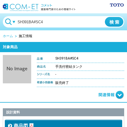
ホーム
施工情報
対象商品
SH391BA#SC4
手洗付密結タンク
-
販売終了
設計資料
商品図