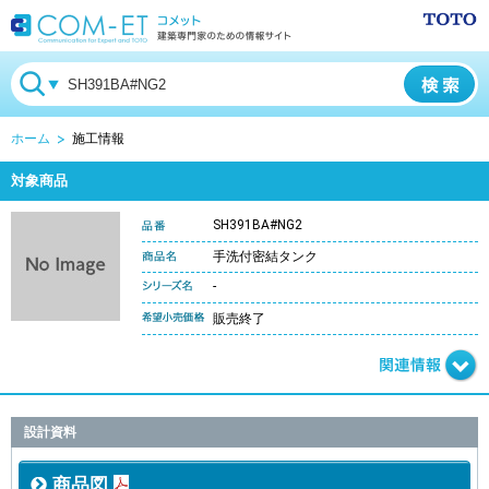
ホーム
施工情報
対象商品
SH391BA#NG2
手洗付密結タンク
-
販売終了
設計資料
商品図