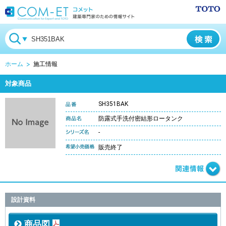
ホーム
施工情報
対象商品
SH351BAK
防露式手洗付密結形ロータンク
-
販売終了
設計資料
商品図