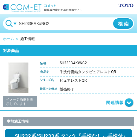
ホーム
施工情報
対象商品
SH233BAK#NG2
手洗付密結タンクピュアレストQR
ピュアレストQR
販売終了
イメージ画像を表
示しています
事前施工情報
SH232系/SH233系 タンク『手洗なし⇔手洗付』