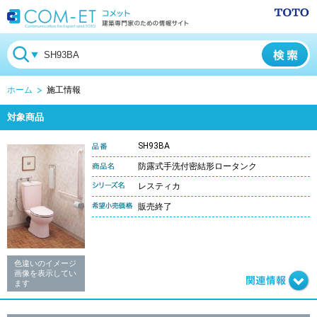
ホーム
施工情報
対象商品
SH93BA
防露式手洗付密結形ロータンク
レスティカ
販売終了
色違いのイメージ
画像を表示してい
ます