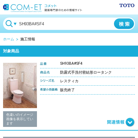
ホーム
施工情報
対象商品
SH93BA#SF4
防露式手洗付密結形ロータンク
レスティカ
販売終了
色違いのイメージ
画像を表示してい
ます