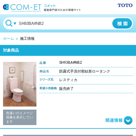
ホーム
施工情報
対象商品
SH93BA#NB2
防露式手洗付密結形ロータンク
レスティカ
販売終了
色違いのイメージ
画像を表示してい
ます