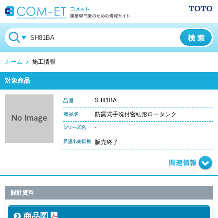
ホーム
施工情報
対象商品
SH81BA
防露式手洗付密結形ロータンク
-
販売終了
設計資料
商品図