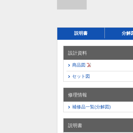
説明書
分解
設計資料
商品図
セット図
修理情報
補修品一覧(分解図)
説明書