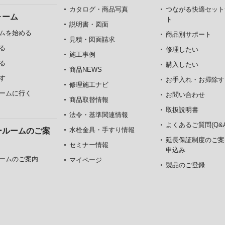
カタログ・商品写真
つながる快適セット
ォーム
ト
説明書・図面
ムを始める
商品別サポート
見積・図面請求
る
修理したい
施工事例
る
購入したい
商品NEWS
す
お手入れ・お掃除す
修理施工ナビ
ームに行く
お問い合わせ
商品取替情報
取扱説明書
法令・基準関連情報
よくあるご質問(Q&A
水栓金具・手すり情報
ールームのご案
延長保証制度のご案
セミナー情報
申込み
ームのご案内
マイページ
製品のご登録