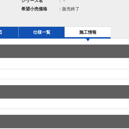
シリーズ名
： -
希望小売価格
：販売終了
図
仕様一覧
施工情報