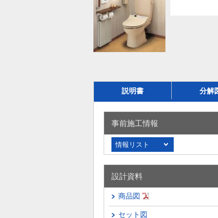
説明書
分解
事前施工情報
情報リスト
設計資料
商品図
セット図