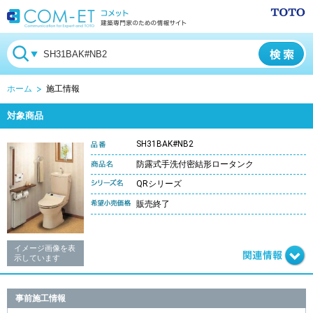
ホーム
施工情報
対象商品
SH31BAK#NB2
防露式手洗付密結形ロータンク
QRシリーズ
販売終了
イメージ画像を表
示しています
事前施工情報