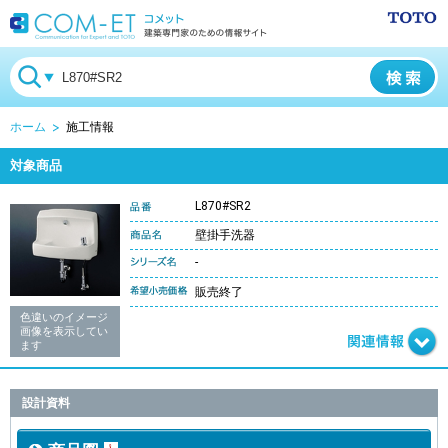
ホーム
施工情報
対象商品
L870#SR2
壁掛手洗器
-
販売終了
色違いのイメージ
画像を表示してい
ます
設計資料