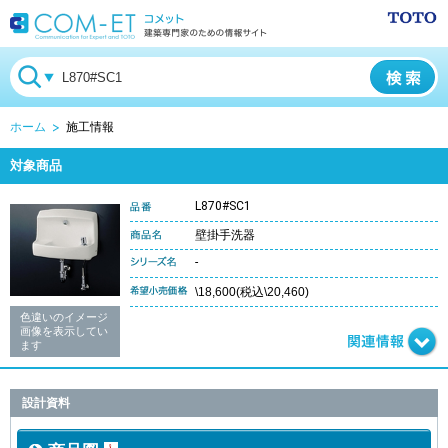
ホーム
施工情報
対象商品
L870#SC1
壁掛手洗器
-
\18,600(税込\20,460)
色違いのイメージ
画像を表示してい
ます
設計資料