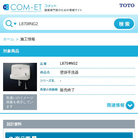
ホーム
施工情報
対象商品
L870#NG2
壁掛手洗器
-
販売終了
色違いのイメージ
画像を表示してい
ます
設計資料