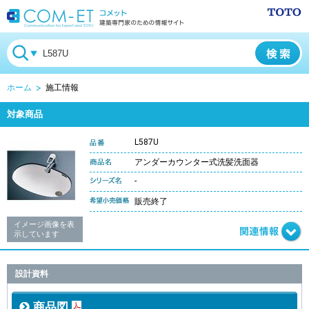
ホーム
施工情報
対象商品
L587U
アンダーカウンター式洗髪洗面器
-
販売終了
イメージ画像を表
示しています
設計資料
商品図