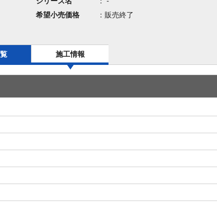
シリーズ名
： -
希望小売価格
：販売終了
覧
施工情報