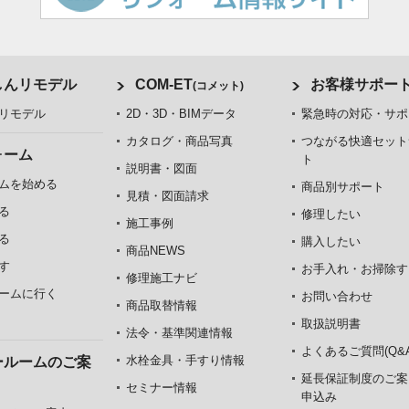
しんリモデル
COM-ET
お客様サポー
(コメット)
リモデル
2D・3D・BIMデータ
緊急時の対応・サポ
カタログ・商品写真
つながる快適セット
ォーム
ト
説明書・図面
ムを始める
商品別サポート
見積・図面請求
る
修理したい
施工事例
る
購入したい
商品NEWS
す
お手入れ・お掃除す
修理施工ナビ
ームに行く
お問い合わせ
商品取替情報
取扱説明書
法令・基準関連情報
よくあるご質問(Q&A
水栓金具・手すり情報
ールームのご案
延長保証制度のご案
セミナー情報
申込み