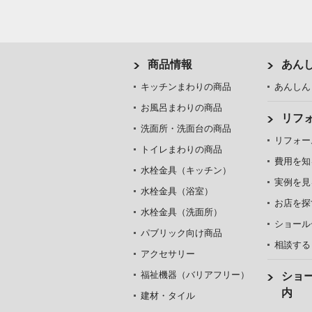
商品情報
あん
キッチンまわりの商品
あんしん
お風呂まわりの商品
リフ
洗面所・洗面台の商品
リフォー
トイレまわりの商品
費用を知
水栓金具（キッチン）
実例を見
水栓金具（浴室）
お店を探
水栓金具（洗面所）
ショール
パブリック向け商品
相談する
アクセサリー
福祉機器（バリアフリー）
ショ
内
建材・タイル