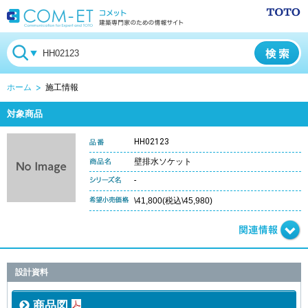
ホーム
施工情報
対象商品
HH02123
壁排水ソケット
-
\41,800(税込\45,980)
設計資料
商品図