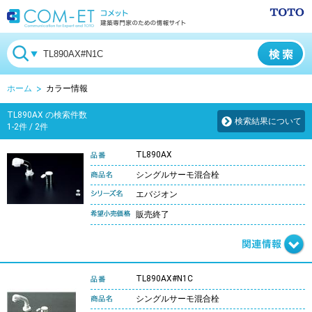
ホーム
カラー情報
TL890AX の検索件数
検索結果について
1-2件 / 2件
TL890AX
シングルサーモ混合栓
エバジオン
販売終了
TL890AX#N1C
シングルサーモ混合栓