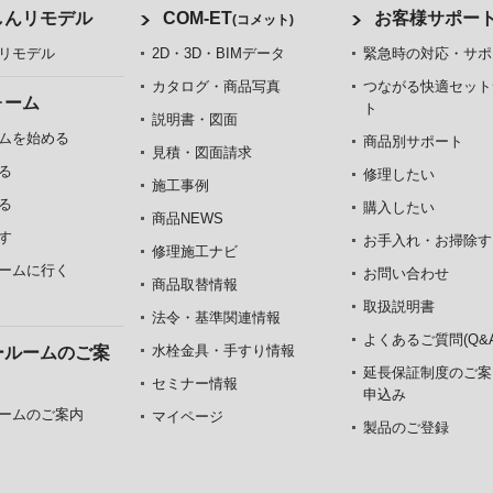
しんリモデル
COM-ET
お客様サポー
(コメット)
リモデル
2D・3D・BIMデータ
緊急時の対応・サポ
カタログ・商品写真
つながる快適セット
ォーム
ト
説明書・図面
ムを始める
商品別サポート
見積・図面請求
る
修理したい
施工事例
る
購入したい
商品NEWS
す
お手入れ・お掃除す
修理施工ナビ
ームに行く
お問い合わせ
商品取替情報
取扱説明書
法令・基準関連情報
よくあるご質問(Q&A
水栓金具・手すり情報
ールームのご案
延長保証制度のご案
セミナー情報
申込み
ームのご案内
マイページ
製品のご登録