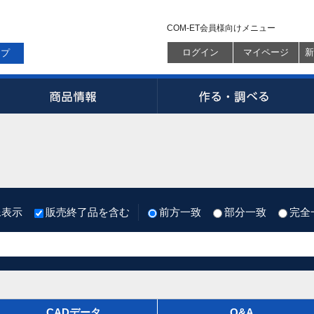
COM-ET会員様向けメニュー
ログイン
マイページ
新
ップ
像表示
販売終了品を含む
前方一致
部分一致
完全
CADデータ
Q&A