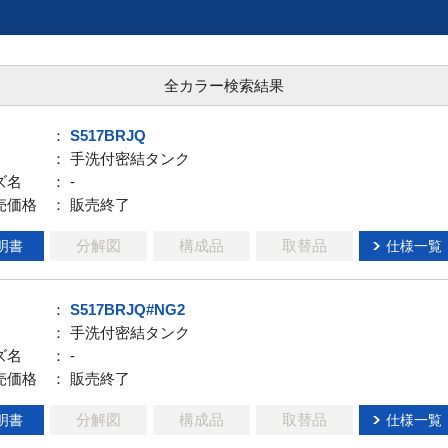
全カラー検索結果
：
S517BRJQ
： 手洗付密結タンク
ズ名
： -
売価格
： 販売終了
分解図
構成品
取替品
明書
仕様一覧
：
S517BRJQ#NG2
： 手洗付密結タンク
ズ名
： -
売価格
： 販売終了
分解図
構成品
取替品
明書
仕様一覧