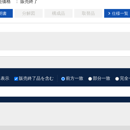
売価格
： 販売終了
分解図
構成品
取替品
明書
仕様一覧
像表示
販売終了品を含む
前方一致
部分一致
完全