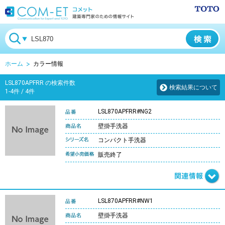
ホーム
カラー情報
LSL870APFRR の検索件数
検索結果について
1-4件 / 4件
LSL870APFRR#NG2
壁掛手洗器
コンパクト手洗器
販売終了
LSL870APFRR#NW1
壁掛手洗器