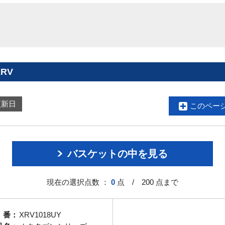
RV
更新日
このペー
バスケットの中を見る
現在の選択点数 ：
0
点 / 200 点まで
 番：
XRV1018UY