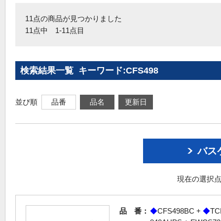
11点の商品が見つかりました
11点中 1-11点目
検索結果一覧 キーワード:CFS498
並び順
品番
品名
更新日
バス
現在の選択点
品 番：
◆
CFS498BC +
◆
TC