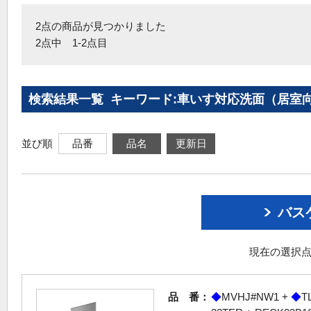
2点の商品が見つかりました
2点中 1-2点目
検索結果一覧 キーワード:車いす対応洗面（居室
並び順
品番
品名
更新日
バス
現在の選択点
品 番：
◆
MVHJ#NW1 +
◆
T