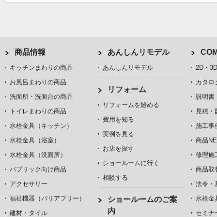
商品情報
あんしんリモデル
COM
キッチンまわりの商品
あんしんリモデル
2D・3
お風呂まわりの商品
カタロ
リフォーム
洗面所・洗面台の商品
説明書
リフォームを始める
トイレまわりの商品
見積・
費用を知る
水栓金具（キッチン）
施工事
実例を見る
水栓金具（浴室）
商品NE
お店を探す
水栓金具（洗面所）
修理施
ショールームに行く
パブリック向け商品
商品取
相談する
アクセサリー
法令・
福祉機器（バリアフリー）
水栓金
ショールームのご案
内
建材・タイル
セミナ