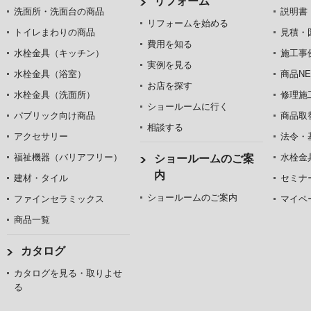
リフォーム
洗面所・洗面台の商品
説明書
リフォームを始める
トイレまわりの商品
見積・
費用を知る
水栓金具（キッチン）
施工事
実例を見る
水栓金具（浴室）
商品NE
お店を探す
水栓金具（洗面所）
修理施
ショールームに行く
パブリック向け商品
商品取
相談する
アクセサリー
法令・
福祉機器（バリアフリー）
水栓金
ショールームのご案
内
建材・タイル
セミナ
ショールームのご案内
ファインセラミックス
マイペ
商品一覧
カタログ
カタログを見る・取りよせ
る