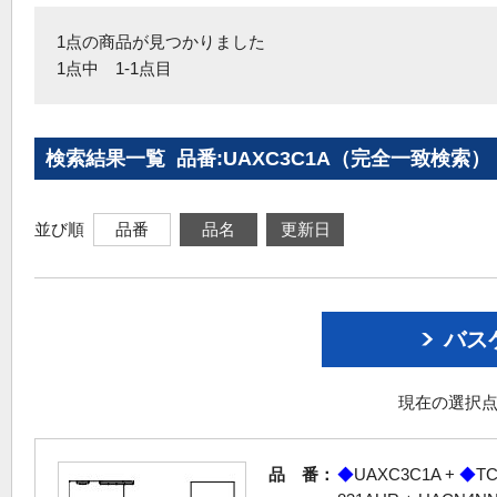
1点の商品が見つかりました
1点中 1-1点目
検索結果一覧 品番:UAXC3C1A（完全一致検索）
並び順
品番
品名
更新日
バス
現在の選択点
品 番：
◆
UAXC3C1A +
◆
TC