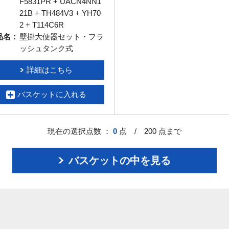
F5831PR + UACN4NN1
21B + TH484V3 + YH70
2 + T114C6R
品名：
壁掛大便器セット・フラ
ッシュタンク式
詳細はこちら
バスケットに入れる
現在の選択点数 ：
0
点 / 200 点まで
バスケットの中を見る