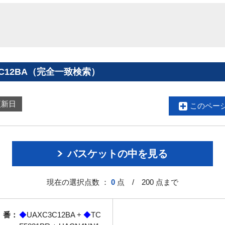
3C12BA（完全一致検索）
更新日
このペー
バスケットの中を見る
現在の選択点数 ：
0
点 / 200 点まで
 番：
◆
UAXC3C12BA +
◆
TC