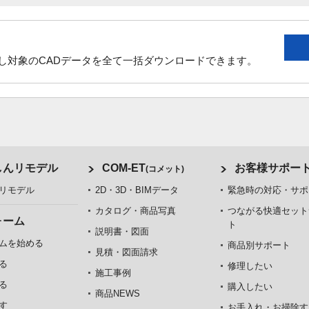
し対象のCADデータを全て一括ダウンロードできます。
しんリモデル
COM-ET
お客様サポー
(コメット)
リモデル
2D・3D・BIMデータ
緊急時の対応・サポ
カタログ・商品写真
つながる快適セット
ォーム
ト
説明書・図面
ムを始める
商品別サポート
見積・図面請求
る
修理したい
施工事例
る
購入したい
商品NEWS
す
お手入れ・お掃除す