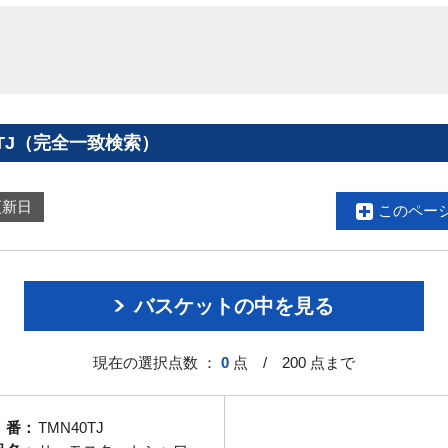
0TJ（完全一致検索）
更新日
このペー
バスケットの中を見る
現在の選択点数 ：
0
点 / 200 点まで
 番：
TMN40TJ