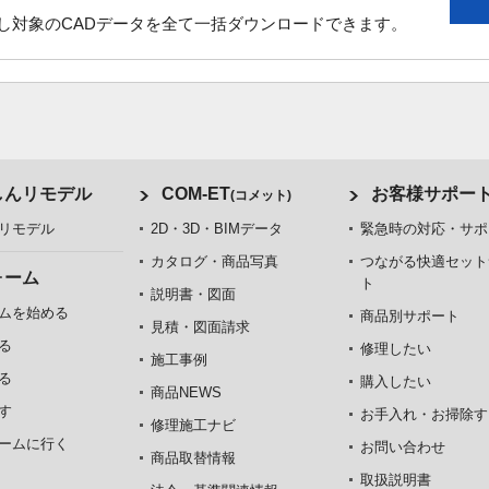
し対象のCADデータを全て一括ダウンロードできます。
しんリモデル
COM-ET
お客様サポー
(コメット)
リモデル
2D・3D・BIMデータ
緊急時の対応・サポ
カタログ・商品写真
つながる快適セット
ォーム
ト
説明書・図面
ムを始める
商品別サポート
見積・図面請求
る
修理したい
施工事例
る
購入したい
商品NEWS
す
お手入れ・お掃除す
修理施工ナビ
ームに行く
お問い合わせ
商品取替情報
取扱説明書