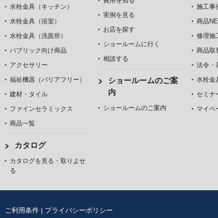
費用を知る
水栓金具（キッチン）
施工事
実例を見る
水栓金具（浴室）
商品NE
お店を探す
水栓金具（洗面所）
修理施
ショールームに行く
パブリック向け商品
商品取
相談する
アクセサリー
法令・
福祉機器（バリアフリー）
水栓金
ショールームのご案
内
建材・タイル
セミナ
ショールームのご案内
ファインセラミックス
マイペ
商品一覧
カタログ
カタログを見る・取りよせ
る
ご利用条件
|
プライバシーポリシー