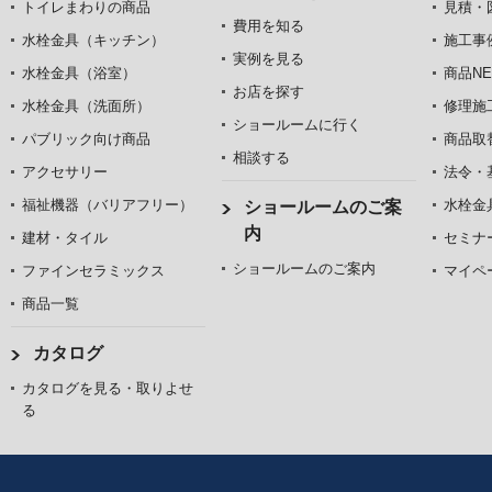
トイレまわりの商品
見積・
費用を知る
水栓金具（キッチン）
施工事
実例を見る
水栓金具（浴室）
商品NE
お店を探す
水栓金具（洗面所）
修理施
ショールームに行く
パブリック向け商品
商品取
相談する
アクセサリー
法令・
福祉機器（バリアフリー）
水栓金
ショールームのご案
内
建材・タイル
セミナ
ショールームのご案内
ファインセラミックス
マイペ
商品一覧
カタログ
カタログを見る・取りよせ
る