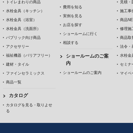
トイレまわりの商品
見積・
費用を知る
水栓金具（キッチン）
施工事
実例を見る
水栓金具（浴室）
商品NE
お店を探す
水栓金具（洗面所）
修理施
ショールームに行く
パブリック向け商品
商品取
相談する
アクセサリー
法令・
福祉機器（バリアフリー）
水栓金
ショールームのご案
内
建材・タイル
セミナ
ショールームのご案内
ファインセラミックス
マイペ
商品一覧
カタログ
カタログを見る・取りよせ
る