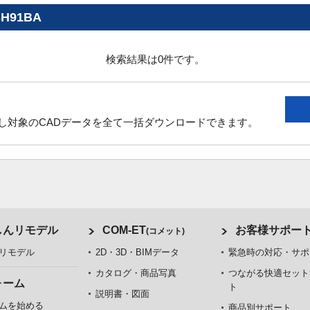
91BA
検索結果は0件です。
し対象のCADデータを全て一括ダウンロードできます。
しんリモデル
COM-ET
お客様サポー
(コメット)
リモデル
2D・3D・BIMデータ
緊急時の対応・サポ
カタログ・商品写真
つながる快適セット
ォーム
ト
説明書・図面
ムを始める
商品別サポート